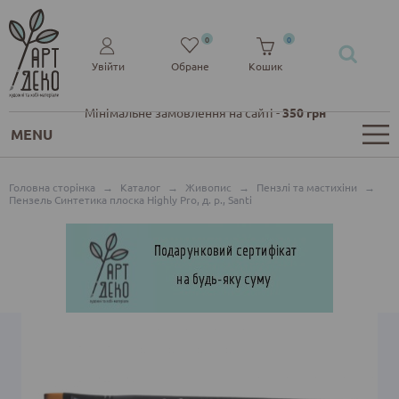
0
0
Увійти
Обране
Кошик
Мінімальне замовлення на сайті -
350 грн
MENU
Головна сторінка
→
Каталог
→
Живопис
→
Пензлі та мастихіни
→
Пензель Синтетика плоска Highly Pro, д. р., Santi