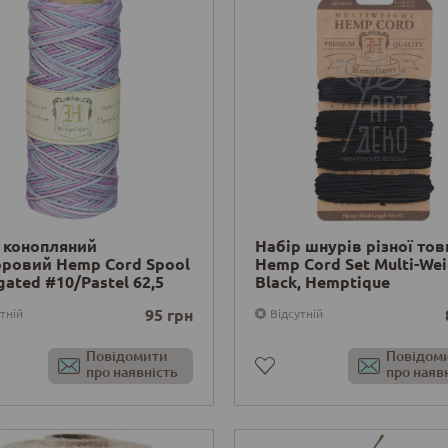
 конопляний
Набір шнурів різної то
оровий Hemp Cord Spool
Hemp Cord Set Multi-Wei
gated #10/Pastel 62,5
Black, Hemptique
 мм, Hemptique
95 грн
тній
Відсутній
Повідомити
Повідом
про наявність
про наяв