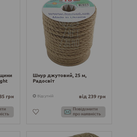
вщини
Шнур джутовий, 25 м,
ght
Радосвіт
85 грн
від 239 грн
Відсутній
ити
Повідомити
ність
про наявність