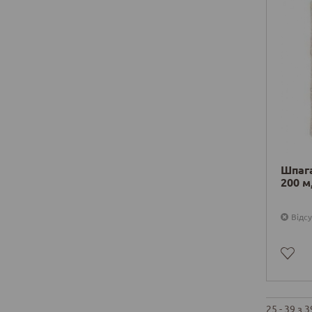
Шпага
200 м
Відсу
25 - 39 з 3