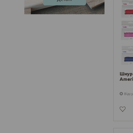
Шнур 
Ameri
Відсу