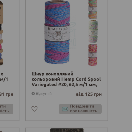
их
Шнур конопляний
 м/1
кольоровий Hemp Cord Spool
Variegated #20, 62,5 м/1 мм,
Hemptique
81 грн
від 125 грн
Відсутній
ити
Повідомити
ність
про наявність