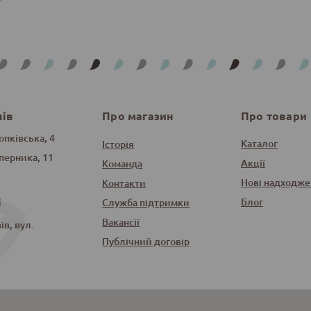
нів
Про магазин
Про товари
опківська, 4
Каталог
Історія
оперника, 11
Акції
Команда
Нові надходже
Контакти
і
Блог
Служба підтримки
Вакансії
в, вул.
Публічний договір