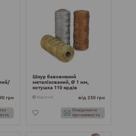
Шнур бавовняний
лий/
металізований, Ø 1 мм,
котушка 110 ярдів
90 грн
від 230 грн
Відсутній
ити
Повідомити
ність
про наявність