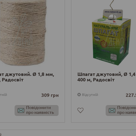
т джутовий. Ø 1,8 мм,
Шпагат джутовий, Ø 1,4
, Радосвіт
400 м, Радосвіт
309 грн
227.
тній
Відсутній
Повідомити
Повідом
про наявність
про наяв
9