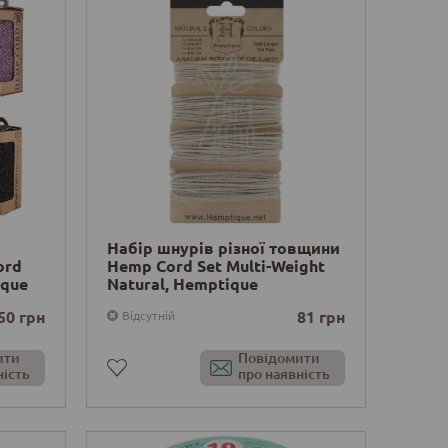
Набір шнурів різної товщини
ord
Hemp Cord Set Multi-Weight
ique
Natural, Hemptique
50 грн
81 грн
Відсутній
ити
Повідомити
ність
про наявність