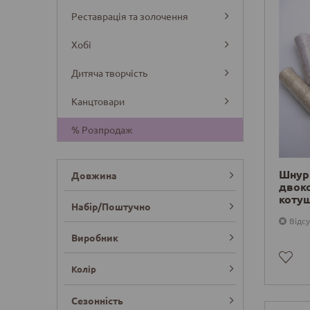
Реставрація та золочення
Хобі
Дитяча творчість
Канцтовари
% Розпродаж
Шнур
Довжина
двоко
котуш
Набір/Поштучно
Відсу
Виробник
Колір
Сезонність