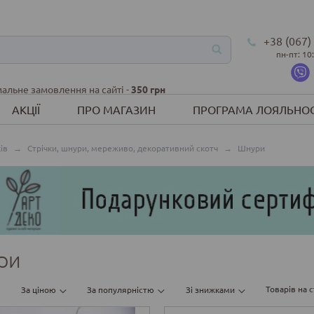
+38 (067)
пн-пт: 10
альне замовлення на сайті -
350 грн
АКЦІЇ
ПРО МАГАЗИН
ПРОГРАМА ЛОЯЛЬНОС
ів
→
Стрічки, шнури, мереживо, декоративний скотч
→
Шнури
ри
Товарів на с
За ціною
За популярністю
Зі знижками