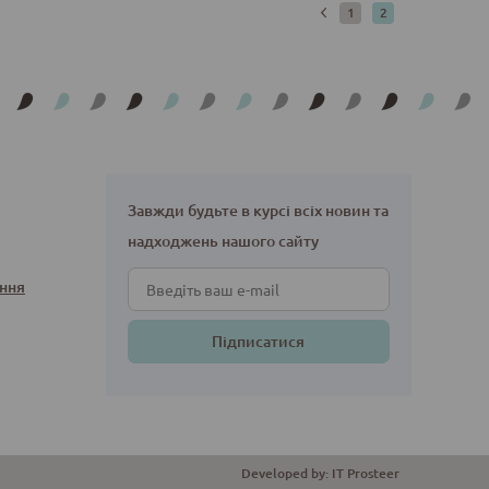
1
2
Завжди будьте в курсі всіх новин та
надходжень нашого сайту
ння
Підписатися
Developed by:
IT Prosteer