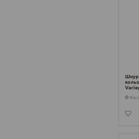
Шнур
коль
Varie
м/0,5
Відсу