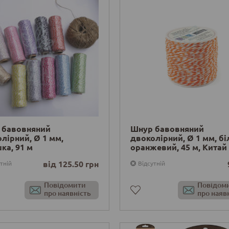
 бавовняний
Шнур бавовняний
лірний, Ø 1 мм,
двоколірний, Ø 1 мм, бі
ка, 91 м
оранжевий, 45 м, Китай
від 125.50 грн
тній
Відсутній
Повідомити
Повідом
про наявність
про наяв